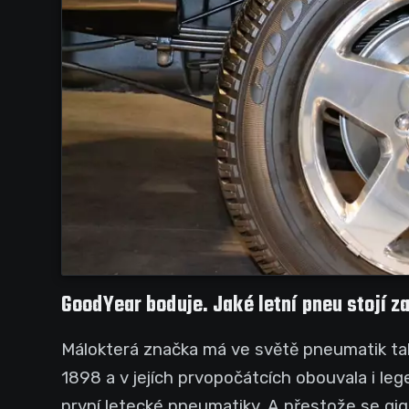
GoodYear boduje. Jaké letní pneu stojí za
Málokterá značka má ve světě pneumatik tak
1898 a v jejích prvopočátcích obouvala i leg
první letecké pneumatiky. A přestože se gi