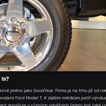
 to?
ové jméno jako GoodYear. Firma je na trhu již od ro
endární Ford Model T. K dalším milníkům patří výroba
gant angažuje v různých odvětvích (mimo jiné také ú