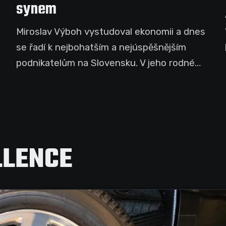
synem
Miroslav Výboh vystudoval ekonomii a dnes
se řadí k nejbohatším a nejúspěšnějším
podnikatelům na Slovensku. V jeho rodné
zemi se o něm...
LLENCE