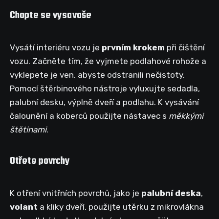
Chopte se vysavaše
Vysátí interiéru vozu je
prvním krokem
při čištění
vozu. Začněte tím, že vyjmete podlahové rohože a
vyklepete je ven, abyste odstranili nečistoty.
Pomocí štěrbinového nástroje vyluxujte sedadla,
palubní desku, výplně dveří a podlahu. K vysávání
čalounění a koberců použijte nástavec s
měkkými
štětinami
.
Otřete povrchy
K otření vnitřních povrchů, jako je
palubní deska
,
volant
a kliky dveří, použijte utěrku z mikrovlákna