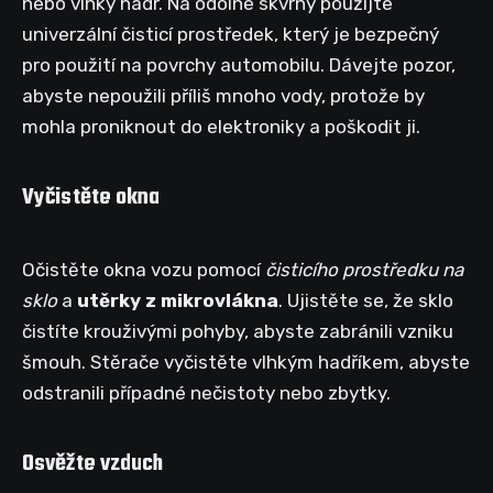
nebo vlhký hadr. Na odolné skvrny použijte
univerzální čisticí prostředek, který je bezpečný
pro použití na povrchy automobilu. Dávejte pozor,
abyste nepoužili příliš mnoho vody, protože by
mohla proniknout do elektroniky a poškodit ji.
Vyčistěte okna
Očistěte okna vozu pomocí
čisticího prostředku na
sklo
a
utěrky z mikrovlákna
. Ujistěte se, že sklo
čistíte krouživými pohyby, abyste zabránili vzniku
šmouh. Stěrače vyčistěte vlhkým hadříkem, abyste
odstranili případné nečistoty nebo zbytky.
Osvěžte vzduch