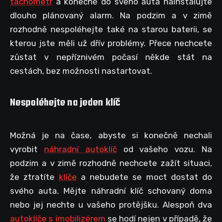
tachometr
a konečně do svého auta nainstalujte
dlouho plánovaný alarm. Na podzim a v zimě
rozhodně nespoléhejte také na starou baterii, se
kterou jste měli už dřív problémy. Přece nechcete
zůstat v nepříznivém počasí někde stát na
cestách, bez možnosti nastartovat.
Nespoléhejte na jeden klíč
Možná je na čase, abyste si konečně nechali
vyrobit
náhradní autoklíč
od vašeho vozu. Na
podzim a v zimě rozhodně nechcete zažít situaci,
že ztratíte
klíče
a nebudete se moct dostat do
svého auta. Mějte náhradní klíč schovaný doma
nebo jej nechte u vašeho protějšku. Alespoň dva
autoklíče s imobilizérem
se hodí nejen v případě, že