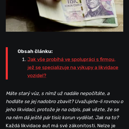
Obsah článku:
Jak vše probíhá ve spolupráci s firmou,
jež se specializuje na výkupy a likvidace
vozidel?
Máte starý vůz, s nímž už nadále nepočítáte, a
hodláte se jej nadobro zbavit? Uvažujete-li rovnou o
jeho likvidaci, protože je na odpis, pak vězte, že se
na něm dá ještě pár tisíc korun vydělat. Jak na to?
Každá likvidace aut má své zákonitosti. Nelze je