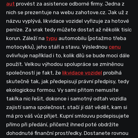
aut
provést za asistence odborné firmy. Jedna z
nich se prezentuje na webu zahotove.cz. Jak už z
názvu vyplývá, likvidace vozidel vyřizuje za hotové
peníze. Za vrak tedy můžete dostat až několik tisíc
korun. Záleží na
typu
automobilu (potažmo třeba
motocyklu), jeho stáří a stavu. Výslednou
cenu
ovlivňuje například i to, kolik dílů se bude moci dále
použít. Velkou výhodou spolupráce se zmíněnou
společností je fakt, že
likvidace vozidel
probíhá
skutečně tak, jak předepisují právní předpisy, tedy
ekologickou formou. Vy sami přitom nemusíte
takřka nic řešit, dokonce i samotný odtah vozidla
zajistí sama společnost, stačí jí dát vědět, kam si
má pro váš vůz přijet. Kupní smlouvu podepisujete
přímo při předání, přičemž ihned poté obdržíte
dohodnuté finanční prostředky. Dostanete rovnou