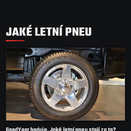
JAKÉ LETNÍ PNEU
GoodYear boduje. Jaké letní pneu stojí za to?