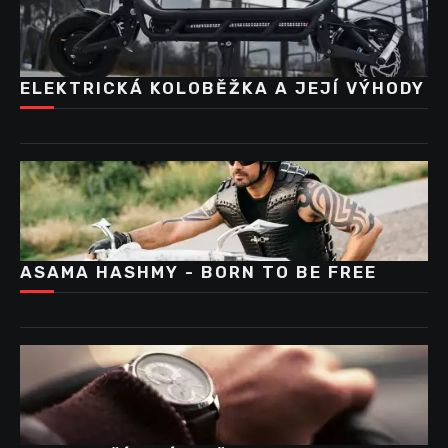
ELEKTRICKÁ KOLOBĚŽKA A JEJÍ VÝHODY
ASAMA HASHMY - BORN TO BE FREE