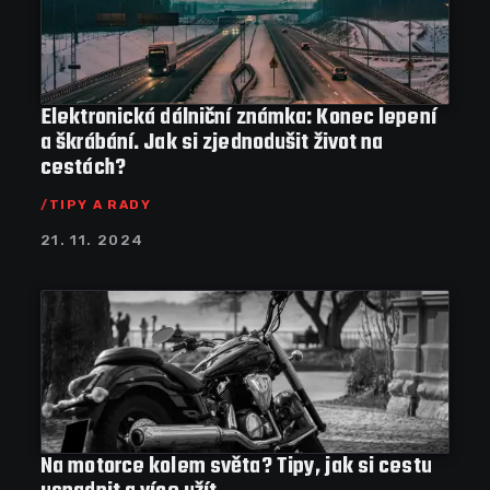
Elektronická dálniční známka: Konec lepení
a škrábání. Jak si zjednodušit život na
cestách?
TIPY A RADY
21. 11. 2024
Na motorce kolem světa? Tipy, jak si cestu