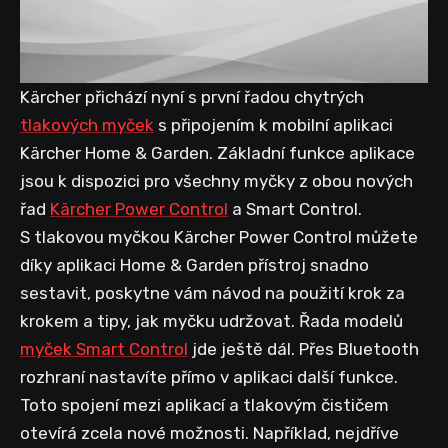
Kärcher přichází nyní s první řadou chytrých
tlakových myček
s připojením k mobilní aplikaci
Kärcher Home & Garden. Základní funkce aplikace
jsou k dispozici pro všechny myčky z obou nových
řad
Kärcher Power Control
a Smart Control.
S tlakovou myčkou Kärcher Power Control můžete
díky aplikaci Home & Garden přístroj snadno
sestavit, poskytne vám návod na použití krok za
krokem a tipy, jak myčku udržovat. Řada modelů
myček Smart Control
jde ještě dál. Přes Bluetooth
rozhraní nastavíte přímo v aplikaci další funkce.
Toto spojení mezi aplikací a tlakovým čističem
otevírá zcela nové možnosti. Například, nejdříve