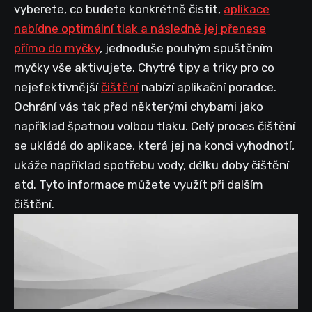
vyberete, co budete konkrétně čistit,
aplikace
nabídne optimální tlak a následně jej přenese
přímo do myčky
, jednoduše pouhým spuštěním
myčky vše aktivujete. Chytré tipy a triky pro co
nejefektivnější
čištění
nabízí aplikační poradce.
Ochrání vás tak před některými chybami jako
například špatnou volbou tlaku. Celý proces čištění
se ukládá do aplikace, která jej na konci vyhodnotí,
ukáže například spotřebu vody, délku doby čištění
atd. Tyto informace můžete využít při dalším
čištění.