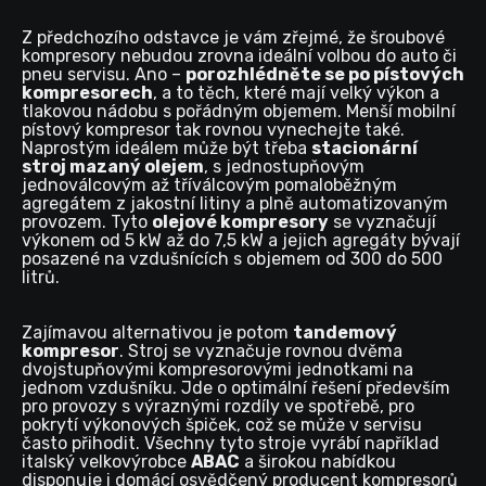
Z předchozího odstavce je vám zřejmé, že šroubové
kompresory nebudou zrovna ideální volbou do auto či
pneu servisu. Ano –
porozhlédněte se po pístových
kompresorech
, a to těch, které mají velký výkon a
tlakovou nádobu s pořádným objemem. Menší mobilní
pístový kompresor tak rovnou vynechejte také.
Naprostým ideálem může být třeba
stacionární
stroj mazaný olejem
, s jednostupňovým
jednoválcovým až tříválcovým pomaloběžným
agregátem z jakostní litiny a plně automatizovaným
provozem. Tyto
olejové kompresory
se vyznačují
výkonem od 5 kW až do 7,5 kW a jejich agregáty bývají
posazené na vzdušnících s objemem od 300 do 500
litrů.
Zajímavou alternativou je potom
tandemový
kompresor
. Stroj se vyznačuje rovnou dvěma
dvojstupňovými kompresorovými jednotkami na
jednom vzdušníku. Jde o optimální řešení především
pro provozy s výraznými rozdíly ve spotřebě, pro
pokrytí výkonových špiček, což se může v servisu
často přihodit. Všechny tyto stroje vyrábí například
italský velkovýrobce
ABAC
a širokou nabídkou
disponuje i domácí osvědčený producent kompresorů