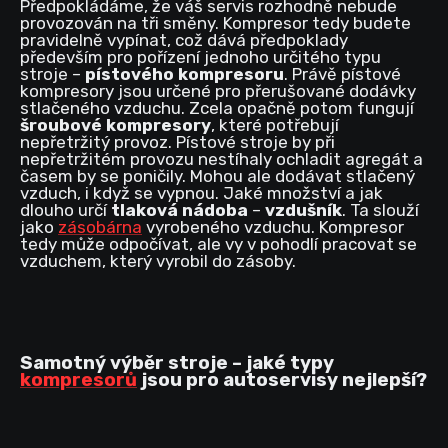
Předpokládáme, že váš servis rozhodně nebude
provozován na tři směny. Kompresor tedy budete
pravidelně vypínat, což dává předpoklady
především pro pořízení jednoho určitého typu
stroje –
pístového kompresoru
. Právě pístové
kompresory jsou určené pro přerušované dodávky
stlačeného vzduchu. Zcela opačně potom fungují
šroubové kompresory
, které potřebují
nepřetržitý provoz. Pístové stroje by při
nepřetržitém provozu nestíhaly ochladit agregát a
časem by se poničily. Mohou ale dodávat stlačený
vzduch, i když se vypnou. Jaké množství a jak
dlouho určí
tlaková nádoba
–
vzdušník
. Ta slouží
jako
zásobárna
vyrobeného vzduchu. Kompresor
tedy může odpočívat, ale vy v pohodlí pracovat se
vzduchem, který vyrobil do zásoby.
Samotný výběr stroje – jaké typy
kompresorů
jsou pro autoservisy nejlepší?