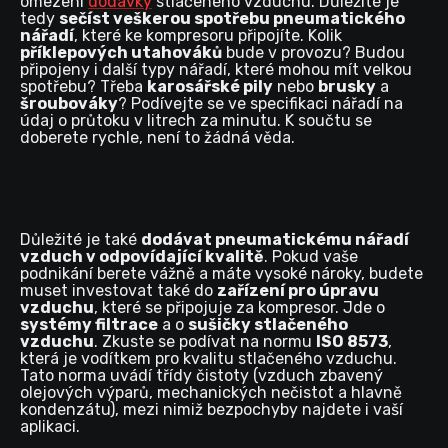
omezení
dodávky
stlačeného vzduchu. Důležité je
tedy
sečíst veškerou spotřebu pneumatického
nářadí
, které ke kompresoru připojíte. Kolik
příklepových utahováků
bude v provozu? Budou
připojeny i další typy nářadí, které mohou mít velkou
spotřebu? Třeba
karosářské pily
nebo
brusky
a
šroubováky
? Podívejte se ve specifikaci nářadí na
údaj o průtoku v litrech za minutu. K součtu se
doberete rychle, není to žádná věda.
Důležité je také
dodávat pneumatickému nářadí
vzduch v odpovídající kvalitě
. Pokud vaše
podnikání berete vážně a máte vysoké nároky, budete
muset investovat také do
zařízení pro úpravu
vzduchu
, které se připojuje za kompresor. Jde o
systémy filtrace
a o
sušičky stlačeného
vzduchu
. Zkuste se podívat na normu
ISO 8573
,
která je vodítkem pro kvalitu stlačeného vzduchu.
Tato norma uvádí třídy čistoty (vzduch zbavený
olejových výparů, mechanických nečistot a hlavně
kondenzátu), mezi nimiž bezpochyby najdete i vaší
aplikaci.