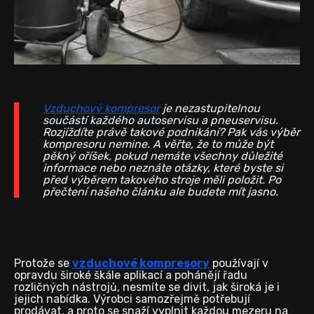
Vzduchový kompresor
je nezastupitelnou
součástí každého autoservisu a pneuservisu.
Rozjíždíte právě takové podnikání? Pak vás výběr
kompresoru nemine. A věřte, že to může být
pěkný oříšek, pokud nemáte všechny důležité
informace nebo neznáte otázky, které byste si
před výběrem takového stroje měli položit. Po
přečtení našeho článku ale budete mít jasno.
Protože se
vzduchové kompresory
používají v
opravdu široké škále aplikací a pohánějí řadu
rozličných nástrojů, nesmíte se divit, jak široká je i
jejich nabídka. Výrobci samozřejmě potřebují
prodávat, a proto se snaží vyplnit každou mezeru na