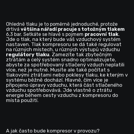
Ohledně tlaku je to poměrně jednoduché, protože
drtivá
většina nářadí pracuje s totožným tlakem
tlak
.
6,3 bar. Setkáte se hlavě s pojmem
pracovní
Jde o tlak, na který bude váš vzduchový systém
nastaven. Tlak kompresoru se dá také regulovat
na různých místech, u různých výstupů vzduchu
regulátory tlaku
. Zamezíte tak zbytečným
ztrátám a celý systém snadno optimalizujete,
abyste za spotřebovaný stlačený vzduch neplatili
více, než je nutné. Musíte ale také počítat s
tlakovými ztrátami nebo poklesy tlaku, ke kterým v
systému běžně dochází. Hlavně, čím více je
připojeno úpravy vzduchu, která část stlačeného
vzduchu spotřebovává. Jde vlastně o ztrátu
energie během cesty vzduchu z kompresoru do
místa použití.
A jak často bude kompresor v provozu?