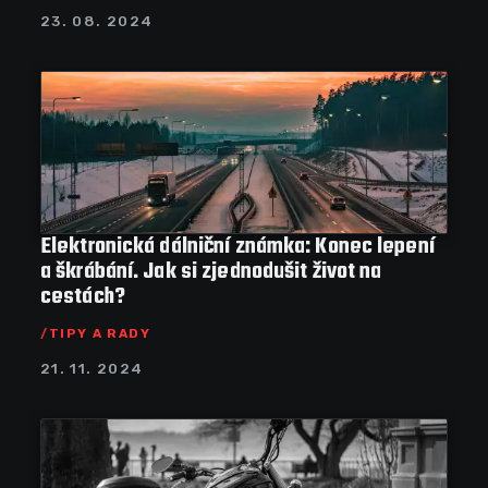
23. 08. 2024
Elektronická dálniční známka: Konec lepení
a škrábání. Jak si zjednodušit život na
cestách?
TIPY A RADY
21. 11. 2024