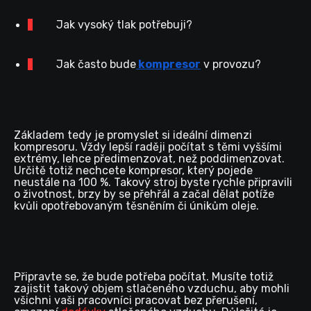
Jak vysoký tlak potřebuji?
Jak často bude
kompresor
v provozu?
Základem tedy je promyslet si ideální dimenzi
kompresoru. Vždy lepší raději počítat s těmi vyššími
extrémy, lehce předimenzovat, než poddimenzovat.
Určitě totiž nechcete kompresor, který pojede
neustále na 100 %. Takový stroj byste rychle připravili
o životnost, brzy by se přehřál a začal dělat potíže
kvůli opotřebovaným těsněním či únikům oleje.
Připravte se, že bude potřeba počítat. Musíte totiž
zajistit takový objem stlačeného vzduchu, aby mohli
všichni vaši pracovníci pracovat bez přerušení,