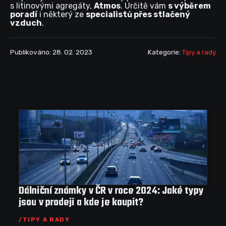
s litinovými agregáty,
Atmos
. Určitě vám
s výběrem
poradí
i některý ze
specialistů přes stlačený
vzduch
.
Publikováno: 28. 02. 2023
Kategorie:
Tipy a rady
Dálniční známky v ČR v roce 2024: Jaké typy
jsou v prodeji a kde je koupit?
TIPY A RADY