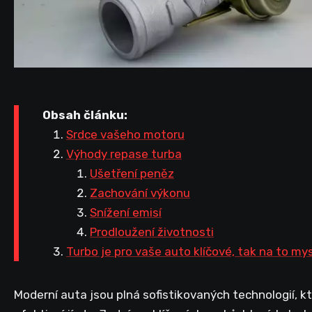
Obsah článku:
Srdce vašeho motoru
Výhody repase turba
Ušetření peněz
Zachování výkonu
Snížení emisí
Prodloužení životnosti
Turbo je pro vaše auto klíčové, tak na to my
Moderní auta jsou plná sofistikovaných technologií, kt