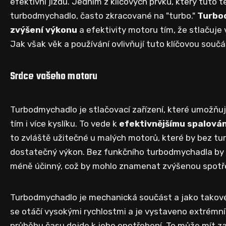
efektivní jízdu. Jedním z klíčových prvků, který tuto t
turbodmychadlo, často zkracované na "turbo."
Turbo
zvýšení výkonu
a efektivity motoru tím, že stlačuje 
Jak však věk a používání ovlivňují tuto klíčovou sou
Srdce vašeho motoru
Turbodmychadlo je stlačovací zařízení, které umožňu
tím i více kyslíku. To vede k
efektivnějšímu spalován
to zvláště užitečné u malých motorů, které by bez 
dostatečný výkon. Bez funkčního turbodmychadla b
méně účinný, což by mohlo znamenat zvýšenou spotřeb
Turbodmychadlo je mechanická součást a jako tako
se otáčí vysokými rychlostmi a je vystaveno extrémn
průběhu času dojde k jeho opotřebení. To může mít za