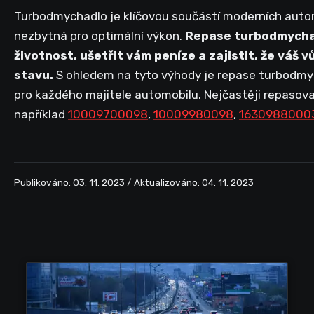
Turbodmychadlo je klíčovou součástí moderních autom
nezbytná pro optimální výkon.
Repase turbodmychad
životnost, ušetřit vám peníze a zajistit, že váš 
stavu.
S ohledem na tyto výhody je repase turbodm
pro každého majitele automobilu. Nejčastěji repasov
například
10009700098
,
10009980098
,
1630988000
Publikováno: 03. 11. 2023 / Aktualizováno: 04. 11. 2023