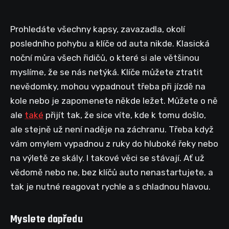
Prohledáte všechny kapsy, zavazadla, okolí
posledního pohybu a klíče od auta nikde. Klasická
noční můra všech řidičů, o které si ale většinou
myslíme, že se nás netýká. Klíče můžete ztratit
nevědomky, mohou vypadnout třeba při jízdě na
kole nebo je zapomenete někde ležet. Můžete o ně
ale
také
přijít tak, že sice víte, kde k tomu došlo,
ale stejně už není naděje na záchranu. Třeba když
vám omylem vypadnou z ruky do hluboké řeky nebo
na výletě ze skály. I takové věci se stávají. Ať už
vědomě nebo ne, bez klíčů auto nenastartujete, a
tak je nutné reagovat rychle a s chladnou hlavou.
Myslete dopředu