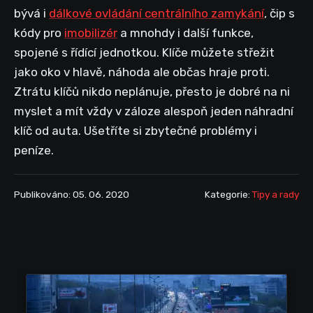
bývá i
dálkové ovládání centrálního zamykání
, čip s
kódy pro
imobilizér
a mnohdy i další funkce,
spojené s řídící jednotkou. Klíče můžete střežit
jako oko v hlavě, náhoda ale občas hraje proti.
Ztrátu klíčů nikdo neplánuje, přesto je dobré na ni
myslet a mít vždy v záloze alespoň jeden náhradní
klíč od auta. Ušetříte si zbytečné problémy i
peníze.
Publikováno: 05. 06. 2020
Kategorie:
Tipy a rady