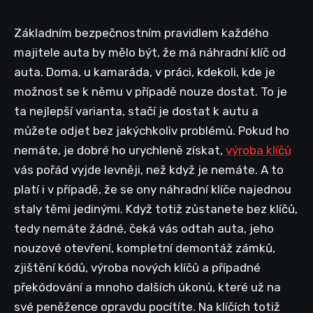
Základním bezpečnostním pravidlem každého
majitele auta by mělo být, že má náhradní klíč od
auta. Doma, u kamaráda, v práci, kdekoli, kde je
možnost se k němu v případě nouze dostat. To je
ta nejlepší varianta, stačí je dostat k autu a
můžete odjet bez jakýchkoliv problémů. Pokud ho
nemáte, je dobré ho urychleně získat,
výroba klíčů
vás pořád vyjde levněji, než když je nemáte. A to
platí i v případě, že se ony náhradní klíče najednou
staly těmi jedinými. Když totiž zůstanete bez klíčů,
tedy nemáte žádné, čeká vás odtah auta, jeho
nouzové otevření, kompletní demontáž zámků,
zjištění kódů, výroba nových klíčů a případné
překódování a mnoho dalších úkonů, které už na
své peněžence opravdu pocítíte. Na klíčích totiž