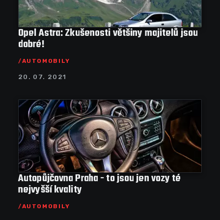
Opel Astra: Zkušenosti většiny majitelů jsou
dobré!
AUTOMOBILY
20. 07. 2021
Autopůjčovna Praha - to jsou jen vozy té
nejvyšší kvality
AUTOMOBILY