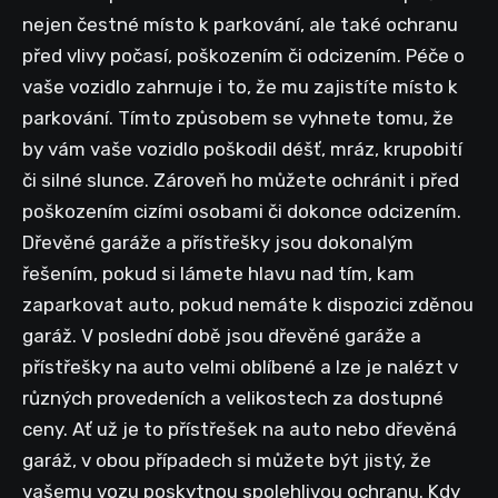
nejen čestné místo k parkování, ale také ochranu
před vlivy počasí, poškozením či odcizením. Péče o
vaše vozidlo zahrnuje i to, že mu zajistíte místo k
parkování. Tímto způsobem se vyhnete tomu, že
by vám vaše vozidlo poškodil déšť, mráz, krupobití
či silné slunce. Zároveň ho můžete ochránit i před
poškozením cizími osobami či dokonce odcizením.
Dřevěné garáže a přístřešky jsou dokonalým
řešením, pokud si lámete hlavu nad tím, kam
zaparkovat auto, pokud nemáte k dispozici zděnou
garáž. V poslední době jsou dřevěné garáže a
přístřešky na auto velmi oblíbené a lze je nalézt v
různých provedeních a velikostech za dostupné
ceny. Ať už je to přístřešek na auto nebo dřevěná
garáž, v obou případech si můžete být jistý, že
vašemu vozu poskytnou spolehlivou ochranu. Kdy