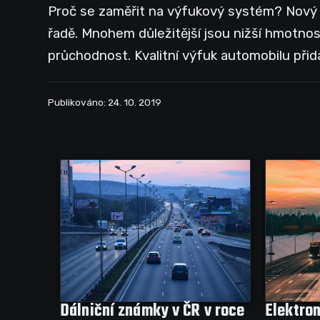
Proč se zaměřit na výfukový systém? Nový vý
řadě. Mnohem důležitější jsou nižší hmotnost
průchodnost. Kvalitní výfuk automobilu při
Publikováno: 24. 10. 2019
Dálniční známky v ČR v roce
Elektron