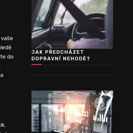
e vaše
hledě
JAK PŘEDCHÁZET
jte do
DOPRAVNÍ NEHODĚ?
e
na
ik.