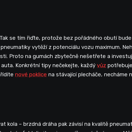
i? Tak se tím řiďte, protože bez pořádného obutí bud
é pneumatiky vytěží z potenciálu vozu maximum. Ne
sti. Proto na gumách zbytečně nešetřete a investu
auta. Konkrétní tipy nečekejte, každý
vůz
potřebuj
ořídíte
nové poklice
na stávající plecháče, necháme 
.
 kola – brzdná dráha pak závisí na kvalitě pneumat