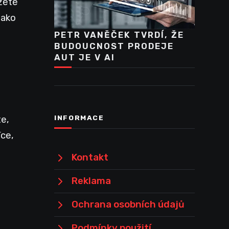
ůžete
jako
PETR VANĚČEK TVRDÍ, ŽE
BUDOUCNOST PRODEJE
AUT JE V AI
INFORMACE
te,
íce,
Kontakt
Reklama
Ochrana osobních údajů
Podmínky použití