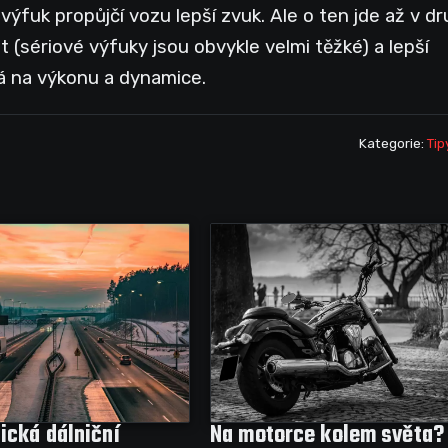
fuk propůjčí vozu lepší zvuk. Ale o ten jde až v d
 (sériové výfuky jsou obvykle velmi těžké) a lepší
dá na výkonu a dynamice.
Kategorie:
Tip
ická dálniční
Na motorce kolem světa?