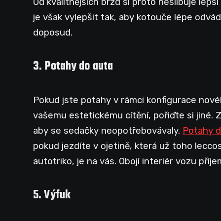
Od kvalitnějších brzd si proto neslibuje lep
je však vylepšit tak, aby kotouče lépe odvád
doposud.
3. Potahy do auta
Pokud jste potahy v rámci konfigurace nového
vašemu estetickému cítění, pořiďte si jiné. Z
aby se sedačky neopotřebovávaly.
Potahy d
pokud jezdíte v ojetině, která už toho lecco
autotriko, je na vás. Obojí interiér vozu příj
5. Výfuk