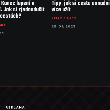
 Konec lepení a
Tipy, jak si cestu usnadni
. Jak si zjednodušit
více užít
 cestách?
TIPY A RADY
ADY
25. 01. 2023
024
REKLAMA