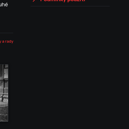
ruhé
y a rady