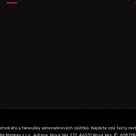
otorkáře a fanoušky adrenalinových zážitků. Najdete zde testy mo
ia Monkey s.r.o., Adresa: Nová Ves 272, 46331 Nová Ves, IČ: 60871