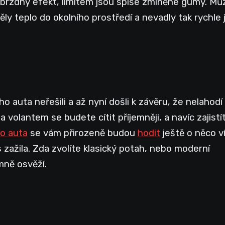
ší brzdný efekt, limitem jsou spíše zmíněné gumy. M
ěly teplo do okolního prostředí a nevadly tak rychle 
 auta neřešili a až nyní došli k závěru, že nelahodí
a volantem se budete cítit příjemněji, a navíc zajistí
o auta
se vám přirozeně budou
hodit
ještě o něco v
s zažila. Zda zvolíte klasický potah, nebo moderní
emně osvěží.