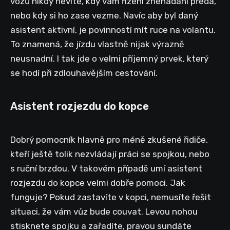
vozů nikdy nevíte, kdy vám řízení znenadání předá,
nebo kdy si ho zase vezme. Navíc aby byl daný
asistent aktivní, je povinností mít ruce na volantu.
To znamená, že jízdu vlastně nijak výrazně
neusnadní. I tak jde o velmi příjemný prvek, který
se hodí při zdlouhavějším cestování.
Asistent rozjezdu do kopce
Dobrý pomocník hlavně pro méně zkušené řidiče,
kteří ještě tolik nezvládají práci se spojkou, nebo
s ruční brzdou. V takovém případě umí asistent
rozjezdu do kopce velmi dobře pomoci. Jak
funguje? Pokud zastavíte v kopci, nemusíte řešit
situaci, že vám vůz bude couvat. Levou nohou
stisknete spojku a zařadíte, pravou sundáte