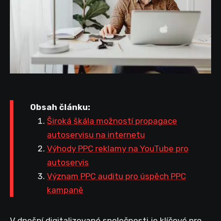
Obsah článku:
Široká škála možností propagace
autoservisu na internetu
Výhody PPC reklamy na YouTube pro
autoservis
Význam PPC auditu pro úspěch PPC
kampaně
V dnešní digitalizované společnosti je klíčové pro