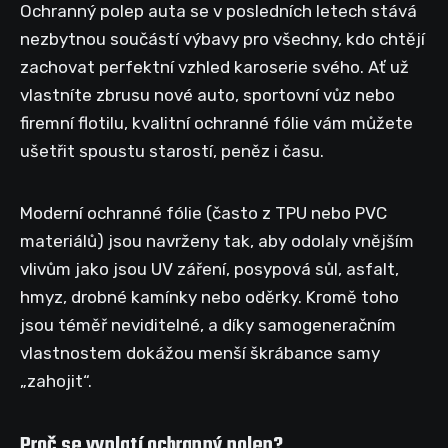
Ochranný polep auta se v posledních letech stává
nezbytnou součástí výbavy pro všechny, kdo chtějí
zachovat perfektní vzhled karoserie svého. Ať už
vlastníte zbrusu nové auto, sportovní vůz nebo
firemní flotilu, kvalitní ochranné fólie vám můžete
ušetřit spoustu starostí, peněz i času.
Moderní ochranné fólie (často z TPU nebo PVC
materiálů) jsou navrženy tak, aby odolaly vnějším
vlivům jako jsou UV záření, posypová sůl, asfalt,
hmyz, drobné kamínky nebo oděrky. Kromě toho
jsou téměř neviditelné, a díky samogeneračním
vlastnostem dokážou menší škrábance samy
„zahojit“.
Proč se vyplatí ochranný polep?