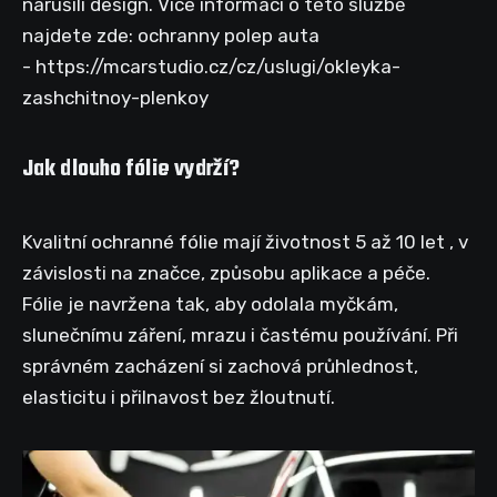
narušili design. Více informací o této službě
najdete zde: ochranny polep auta
- https://mcarstudio.cz/cz/uslugi/okleyka-
zashchitnoy-plenkoy
Jak dlouho fólie vydrží?
Kvalitní ochranné fólie mají životnost 5 až 10 let , v
závislosti na značce, způsobu aplikace a péče.
Fólie je navržena tak, aby odolala myčkám,
slunečnímu záření, mrazu i častému používání. Při
správném zacházení si zachová průhlednost,
elasticitu i přilnavost bez žloutnutí.