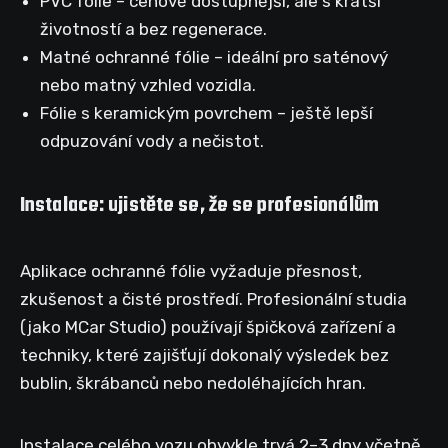
PVC fólie – cenově dostupnější, ale s kratší
životností a bez regenerace.
Matné ochranné fólie – ideální pro saténový
nebo matný vzhled vozidla.
Fólie s keramickým povrchem – ještě lepší
odpuzování vody a nečistot.
Instalace: ujistěte se, že se profesionálům
Aplikace ochranné fólie vyžaduje přesnost,
zkušenost a čisté prostředí. Profesionální studia
(jako MCar Studio) používají špičková zařízení a
techniky, které zajišťují dokonalý výsledek bez
bublin, škrábanců nebo nedoléhajících hran.
Instalace celého vozu obvykle trvá 2–3 dny včetně