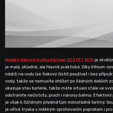
Mobilní tlaková myčka Kärcher OC3 PET BOX
je skvělý
je malá, skladná, ale hlavně praktická. Díky lithium-i
nádrži na vodu lze tlakový čistič používat i bez přípoj
vody, takže se nemusíte ohlížet po žádných dalších zd
ukazuje stav baterie, takže máte situaci stále ve svý
odstraníte nečistoty, prach i nánosy bahna. Efektivní
je však k čištěným předmětům mimořádně šetrný. So
je vířivá tryska s měkkým sprchovacím paprskem i pro c