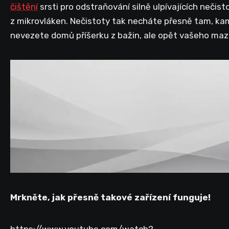
čištění
srsti pro odstraňování silně ulpívajících nečist
z mikrovláken. Nečistoty tak necháte přesně tam, kam
nevezete domů příšerku z bažin, ale opět vašeho mazl
Mrkněte, jak přesně takové zařízení funguje!