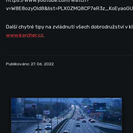
https://www.youtube.com/watch?
v=W8E8ozyOld8&list=PLX0ZMQ8CP7eR3z_KoEyaoGU
Další chytré tipy na zvládnutí všech dobrodružství v k
www.karcher.cz
.
Publikováno: 27. 06. 2022