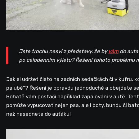
Jste trochu nesví z představy, že by
vám
do auta
po celodenním výletu? Řešení tohoto problému m
Jak si udržet čisto na zadních sedačkách či v kufru, 
palubě“? Řešení je opravdu jednoduché a obejdete se
Bohatě vám postačí například zapalování v autě. Ten
pomůže vypucovat nejen psa, ale i boty, bundu či batoh
než nasednete do auťáku!