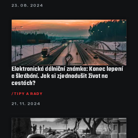
23. 08. 2024
Elektronická dálniční známka: Konec lepení
a škrábání. Jak si zjednodušit život na
cestách?
TIPY A RADY
21. 11. 2024