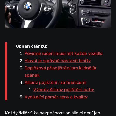
Obsah článku:
Povinné ručení musí mít každé vozidlo
Hlavní je správně nastavit limity
Doplňková připojištění pro klidnější
spánek
Allianz pojištění i za hranicemi
Výhody Allianz pojištění auta:
Vynikající poměr ceny a kvality
Každý řidič ví, že bezpečnost na silnici není jen