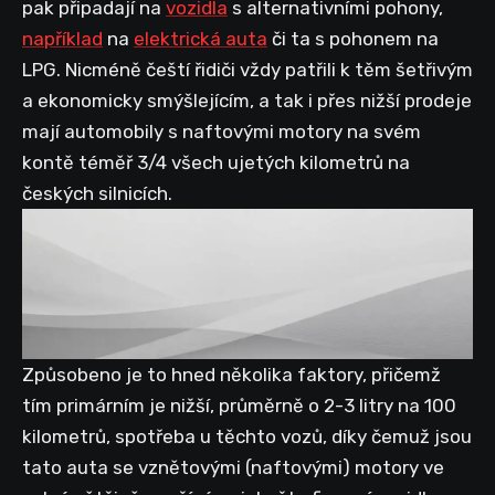
pak připadají na
vozidla
s alternativními pohony,
například
na
elektrická auta
či ta s pohonem na
LPG. Nicméně čeští řidiči vždy patřili k těm šetřivým
a ekonomicky smýšlejícím, a tak i přes nižší prodeje
mají automobily s naftovými motory na svém
kontě téměř 3/4 všech ujetých kilometrů na
českých silnicích.
Způsobeno je to hned několika faktory, přičemž
tím primárním je nižší, průměrně o 2-3 litry na 100
kilometrů, spotřeba u těchto vozů, díky čemuž jsou
tato auta se vznětovými (naftovými) motory ve