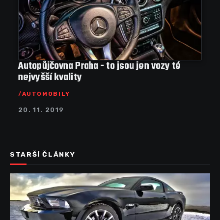
Autopůjčovna Praha - to jsou jen vozy té
nejvyšší kvality
AUTOMOBILY
20. 11. 2019
STARŠÍ ČLÁNKY