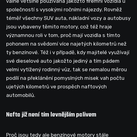
valné většině používána jakožto firemní vozidla u
společností s vysokými ročními nájezdy. Rovněž
téměř všechny SUV auta, nákladní vozy a autobusy
jsou vybaveny těmito motory, což též hraje
významnou roli v tom, proč mají vozidla s tímto
pohonem na svědomí více najetých kilometrů než
ty benzínové. Též i v případě, kdy majitelé využívají
své dieselové auto jakožto jediný a tím pádem
velmi vytížený rodinný vůz, tak se nemalou měrou
podílí na překlánění pomyslných misek vah počtu
ujetých kilometrů ve prospěch naftových
automobilů.
Nafta již není tím levnějším palivem
Proč jsou tedy ale benzínové motory stále