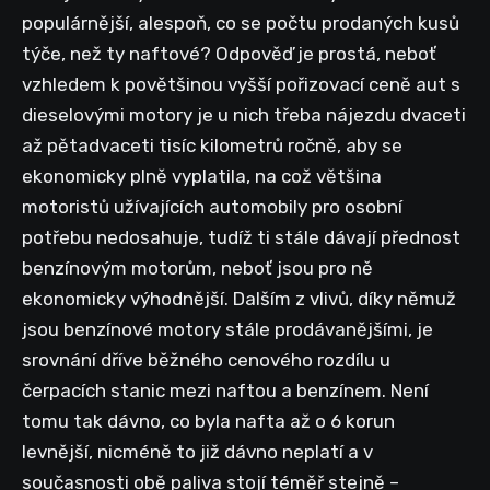
populárnější, alespoň, co se počtu prodaných kusů
týče, než ty naftové? Odpověď je prostá, neboť
vzhledem k povětšinou vyšší pořizovací ceně aut s
dieselovými motory je u nich třeba nájezdu dvaceti
až pětadvaceti tisíc kilometrů ročně, aby se
ekonomicky plně vyplatila, na což většina
motoristů užívajících automobily pro osobní
potřebu nedosahuje, tudíž ti stále dávají přednost
benzínovým motorům, neboť jsou pro ně
ekonomicky výhodnější. Dalším z vlivů, díky němuž
jsou benzínové motory stále prodávanějšími, je
srovnání dříve běžného cenového rozdílu u
čerpacích stanic mezi naftou a benzínem. Není
tomu tak dávno, co byla nafta až o 6 korun
levnější, nicméně to již dávno neplatí a v
současnosti obě paliva stojí téměř stejně –