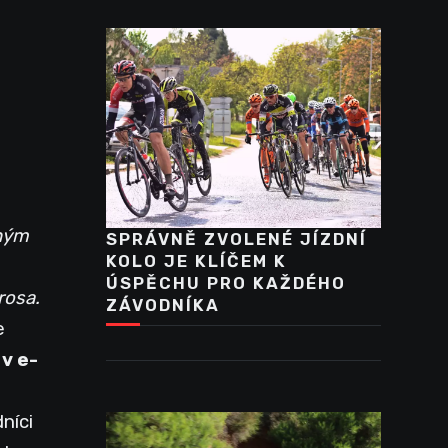
pným
SPRÁVNĚ ZVOLENÉ JÍZDNÍ
KOLO JE KLÍČEM K
ÚSPĚCHU PRO KAŽDÉHO
rosa.
ZÁVODNÍKA
e
 v e-
níci