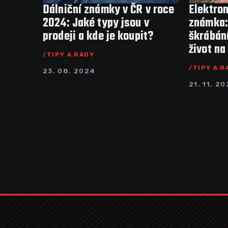
Dálniční známky v ČR v roce
Elektron
2024: Jaké typy jsou v
známka:
prodeji a kde je koupit?
škrábání
život na
TIPY A RADY
TIPY A R
23. 08. 2024
21. 11. 2