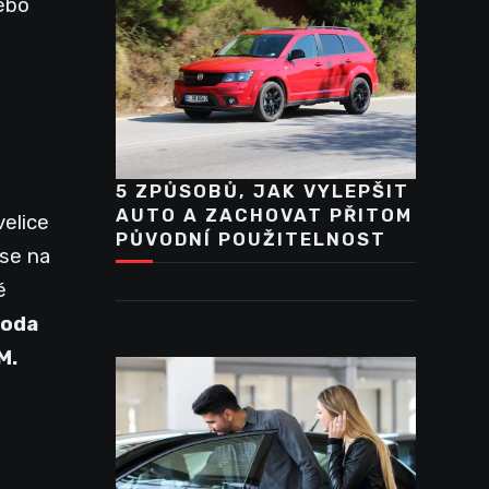
ebo
5 ZPŮSOBŮ, JAK VYLEPŠIT
AUTO A ZACHOVAT PŘITOM
velice
PŮVODNÍ POUŽITELNOST
 se na
é
koda
M.