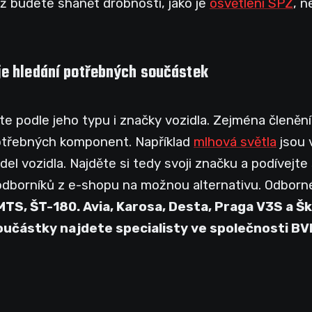
již budete shánět drobnosti, jako je
osvětlení SPZ
, n
je hledání potřebných součástek
te podle jeho typu i značky vozidla. Zejména členění
potřebných komponent. Například
mlhová světla
jsou 
del vozidla. Najděte si tedy svoji značku a podívejte
odborníků z e-shopu na možnou alternativu. Odborn
 MTS, ŠT-180. Avia, Karosa, Desta, Praga V3S a Š
součástky najdete specialisty ve společnosti BV