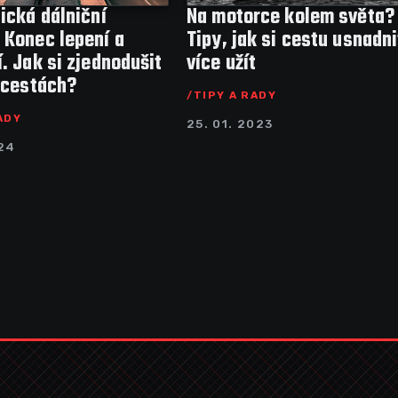
ická dálniční
Na motorce kolem světa?
 Konec lepení a
Tipy, jak si cestu usnadni
. Jak si zjednodušit
více užít
 cestách?
TIPY A RADY
ADY
25. 01. 2023
024