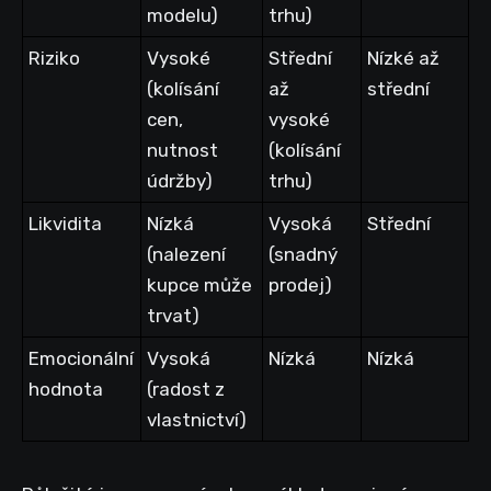
modelu)
trhu)
Riziko
Vysoké
Střední
Nízké až
(kolísání
až
střední
cen,
vysoké
nutnost
(kolísání
údržby)
trhu)
Likvidita
Nízká
Vysoká
Střední
(nalezení
(snadný
kupce může
prodej)
trvat)
Emocionální
Vysoká
Nízká
Nízká
hodnota
(radost z
vlastnictví)