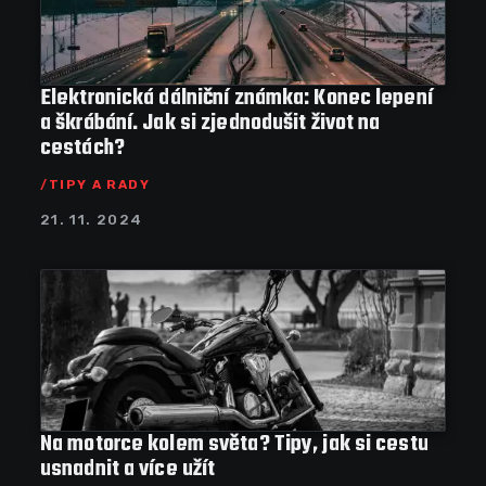
Elektronická dálniční známka: Konec lepení
a škrábání. Jak si zjednodušit život na
cestách?
TIPY A RADY
21. 11. 2024
Na motorce kolem světa? Tipy, jak si cestu
usnadnit a více užít