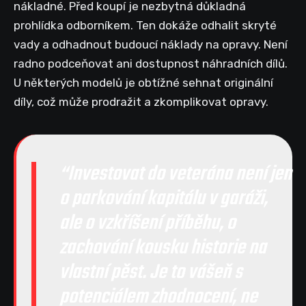
nákladné. Před koupí je nezbytná důkladná
prohlídka odborníkem. Ten dokáže odhalit skryté
vady a odhadnout budoucí náklady na opravy. Není
radno podceňovat ani dostupnost náhradních dílů.
U některých modelů je obtížné sehnat originální
díly, což může prodražit a zkomplikovat opravy.
Investovat do veterána není jen
o parkování kapitálu v garáži,
ale o vzkříšení příběhu, o
zachování kousku historie na
vlastní pěst. Je to vášeň s
potenciálem zhodnocení, ne