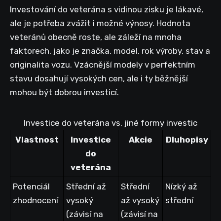
Investování do veterána s vidinou zisku je lákavé,
ale je potřeba zvážit i možné výnosy. Hodnota
veteránů obecně roste, ale záleží na mnoha
faktorech, jako je značka, model, rok výroby, stav a
originalita vozu. Vzácnější modely v perfektním
stavu dosahují vysokých cen, ale i ty běžnější
mohou být dobrou investicí.
Investice do veterána vs. jiné formy investic
Vlastnost
Investice
Akcie
Dluhopisy
do
veterána
Potenciál
Střední až
Střední
Nízký až
zhodnocení
vysoký
až vysoký
střední
(závisí na
(závisí na