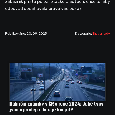
zákazník příště položí otázku o autech, chcete, aby
odpověď obsahovala právě váš odkaz.
Publikováno: 20. 09. 2025
Kategorie:
Tipy a rady
Dálniční známky v ČR v roce 2024: Jaké typy
jsou v prodeji a kde je koupit?