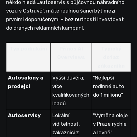
někdo hledá „autoservis s půjčovnou náhradního
vozu v Ostravě", máte reálnou šanci být mezi
prvními doporučenými – bez nutnosti investovat
do drahých reklamních kampaní.
Typ podnikání
Přínos AI
Typický
Overviews
dotaz
zákazníka
Autosalony a
Vyšší důvěra,
"Nejlepší
prodejci
více
rodinné auto
kvalifikovaných
do 1 milionu"
leadů
Autoservisy
Lokální
"Výměna oleje
viditelnost,
v Praze rychle
zákazníci z
a levně"