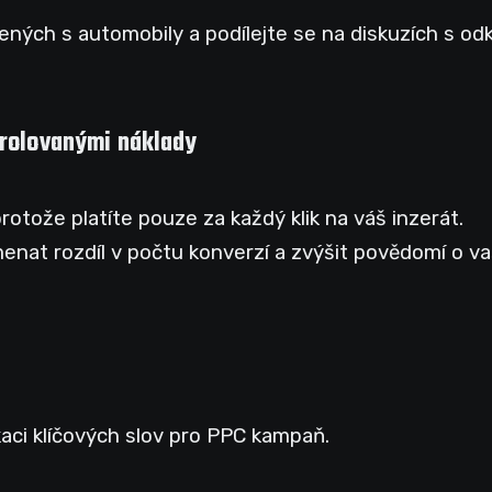
ených s automobily a podílejte se na diskuzích s od
trolovanými náklady
rotože platíte pouze za každý klik na váš inzerát.
at rozdíl v počtu konverzí a zvýšit povědomí o v
ikaci klíčových slov pro PPC kampaň.