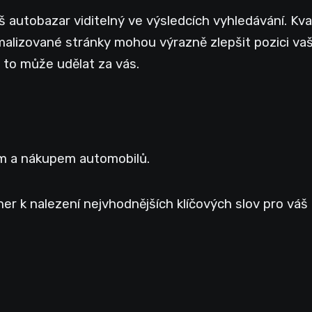
áš autobazar viditelný ve výsledcích vyhledávání. Kval
imalizované stránky mohou výrazně zlepšit pozici va
to může udělat za vás.
jem a nákupem automobilů.
er k nalezení nejvhodnějších klíčových slov pro váš