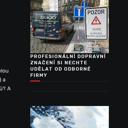
PROFESIONÁLNÍ DOPRAVNÍ
ZNAČENÍ SI NECHTE
UDĚLAT OD ODBORNÉ
elou
FIRMY
) a
ků? A